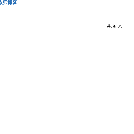
教师博客
共0条 0/0